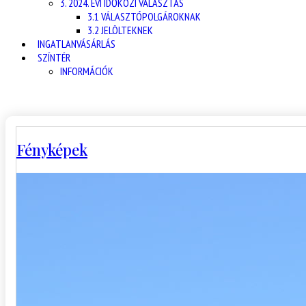
3. 2024. ÉVI IDŐKÖZI VÁLASZTÁS
3.1 VÁLASZTÓPOLGÁROKNAK
3.2 JELÖLTEKNEK
INGATLANVÁSÁRLÁS
SZÍNTÉR
INFORMÁCIÓK
Fényképek