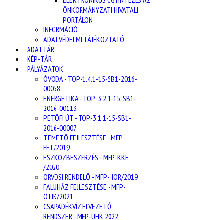
ELEKTRONIKUS ÜGYINTÉZÉS AZ
ÖNKORMÁNYZATI HIVATALI
PORTÁLON
INFORMÁCIÓ
ADATVÉDELMI TÁJÉKOZTATÓ
ADATTÁR
KÉP-TÁR
PÁLYÁZATOK
ÓVODA - TOP-1.4.1-15-SB1-2016-
00058
ENERGETIKA - TOP-3.2.1-15-SB1-
2016-00113
PETŐFI ÚT - TOP-3.1.1-15-SB1-
2016-00007
TEMETŐ FEJLESZTÉSE - MFP-
FFT/2019
ESZKÖZBESZERZÉS - MFP-KKE
/2020
ORVOSI RENDELŐ - MFP-HOR/2019
FALUHÁZ FEJLESZTÉSE - MFP-
ÖTIK/2021
CSAPADÉKVÍZ ELVEZETŐ
RENDSZER - MFP-UHK 2022