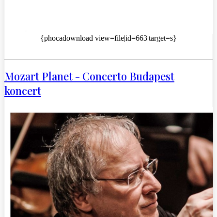
{phocadownload view=file|id=663|target=s}
Mozart Planet - Concerto Budapest
koncert