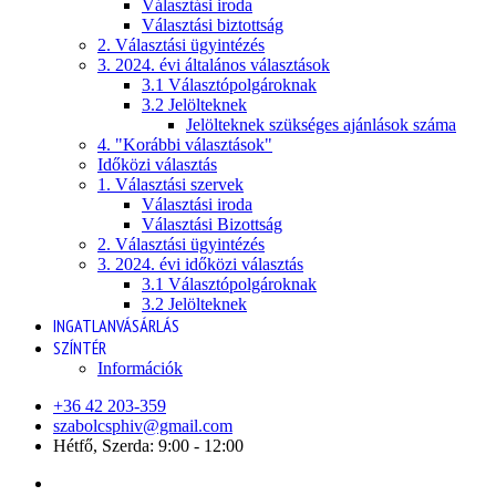
Választási iroda
Választási biztottság
2. Választási ügyintézés
3. 2024. évi általános választások
3.1 Választópolgároknak
3.2 Jelölteknek
Jelölteknek szükséges ajánlások száma
4. "Korábbi választások"
Időközi választás
1. Választási szervek
Választási iroda
Választási Bizottság
2. Választási ügyintézés
3. 2024. évi időközi választás
3.1 Választópolgároknak
3.2 Jelölteknek
INGATLANVÁSÁRLÁS
SZÍNTÉR
Információk
+36 42 203-359
szabolcsphiv@gmail.com
Hétfő, Szerda: 9:00 - 12:00