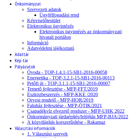
Önkormányzat
Szervezeti adatok
Ügyfélfogadási rend
Képviselőtestület
Elektronikus ügyintézés
Elektronikus ügyintézés az önkormányzati
hivatali portálon
Információ
Adatvédelmi tájékoztató
Adattár
Kép-tár
Pályázatok
Óvoda - TOP-1.4.1-15-SB1-2016-00058
Energetika - TOP-3.2.1-15-SB1-2016-00113
Petőfi út - TOP-3.1.1-15-SB1-2016-00007
Temető fejlesztése - MFP-FFT/2019
Eszközbeszerzés - MFP-KKE /2020
Orvosi rendelő - MFP-HOR/2019
Faluház fejlesztése - MFP-ÖTIK/2021
Csapadékvíz elvezető rendszer - MFP-UHK 2022
Önkormányzati járdaépítés/felújítás MFP-BJA/2022
A közvilágítás korszerűsítése - Rakamaz
Választási információk
1. Választási szervek