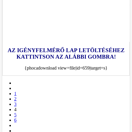
AZ IGÉNYFELMÉRŐ LAP LETÖLTÉSÉHEZ
KATTINTSON AZ ALÁBBI GOMBRA!
{phocadownload view=file|id=659|target=s}
1
2
3
4
5
6