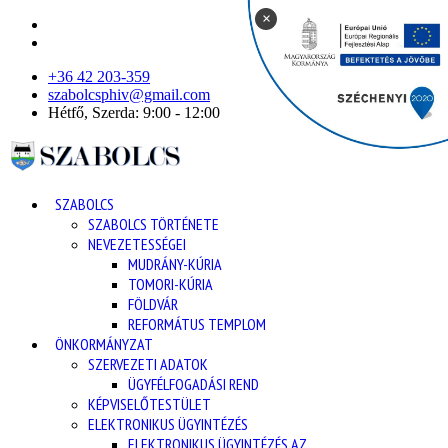
×
+36 42 203-359
szabolcsphiv@gmail.com
Hétfő, Szerda: 9:00 - 12:00
SZABOLCS
SZABOLCS TÖRTÉNETE
NEVEZETESSÉGEI
MUDRÁNY-KÚRIA
TOMORI-KÚRIA
FÖLDVÁR
REFORMÁTUS TEMPLOM
ÖNKORMÁNYZAT
SZERVEZETI ADATOK
ÜGYFÉLFOGADÁSI REND
KÉPVISELŐTESTÜLET
ELEKTRONIKUS ÜGYINTÉZÉS
ELEKTRONIKUS ÜGYINTÉZÉS AZ