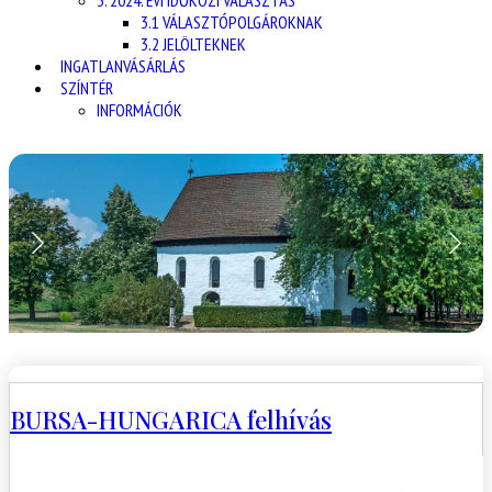
3. 2024. ÉVI IDŐKÖZI VÁLASZTÁS
3.1 VÁLASZTÓPOLGÁROKNAK
3.2 JELÖLTEKNEK
INGATLANVÁSÁRLÁS
SZÍNTÉR
INFORMÁCIÓK
BURSA-HUNGARICA felhívás