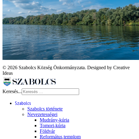
© 2026 Szabolcs Község Önkormányzata. Designed by Creative
Ideas
Keresés...
Szabolcs
Szabolcs története
Nevezetességei
Mudrány-kúria
Tomori-kúria
Földvár
Református templom